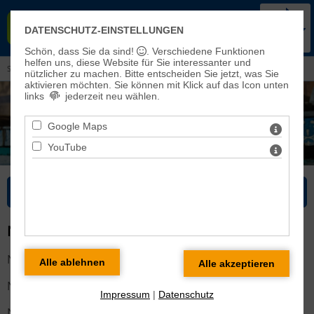
KIRCHENKREIS BAD FRANKEN-
DATENSCHUTZ-EINSTELLUNGEN
HAUSEN-SONDERSHAUSEN
Schön, dass Sie da sind!
. Verschiedene Funktionen
helfen uns, diese Website für Sie interessanter und
Sie sind hier:
Veranstaltungen und Aktuelles
>
Newsletter
> Bisherige Newsletter
nützlicher zu machen.
Bitte entscheiden Sie jetzt, was Sie
aktivieren möchten. Sie können mit Klick auf das Icon unten
links
jederzeit neu wählen.
Google Maps
YouTube
Bitte wählen Sie...
NEWSLETTER-ARCHIV
Nr.254:
03/2024 vom 13.12.2024
Nr.253:
02/2024 vom 23.02.2024
Impressum
|
Datenschutz
Nr.252:
01/2024 vom 07.02.2024