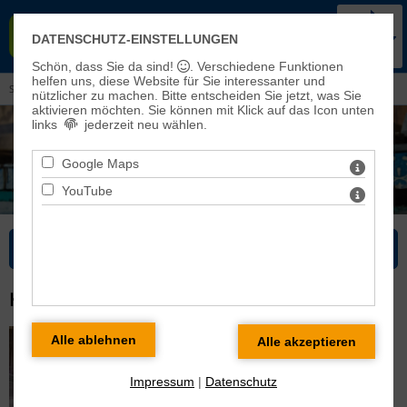
KIRCHENKREIS BAD FRANKEN-
DATENSCHUTZ-EINSTELLUNGEN
HAUSEN-SONDERSHAUSEN
Schön, dass Sie da sind!
. Verschiedene Funktionen
helfen uns, diese Website für Sie interessanter und
Sie sind hier: Kirchenmusik >
Chöre
> Kantorei Oldisleben
nützlicher zu machen.
Bitte entscheiden Sie jetzt, was Sie
aktivieren möchten. Sie können mit Klick auf das Icon unten
links
jederzeit neu wählen.
Google Maps
YouTube
Bitte wählen Sie...
KANTOREI OLDISLEBEN
Impressum
|
Datenschutz