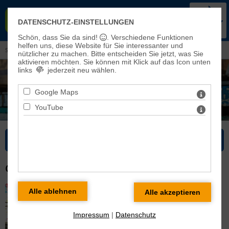
KIRCHENKREIS BAD FRANKEN-
DATENSCHUTZ-EINSTELLUNGEN
HAUSEN-SONDERSHAUSEN
Schön, dass Sie da sind!
. Verschiedene Funktionen
helfen uns, diese Website für Sie interessanter und
Sie sind hier: Kirchenmusik >
Chöre
> Glaubhaft - Band & Chor
nützlicher zu machen.
Bitte entscheiden Sie jetzt, was Sie
aktivieren möchten. Sie können mit Klick auf das Icon unten
links
jederzeit neu wählen.
Google Maps
YouTube
Bitte wählen Sie...
GLAUBHAFT - BAND & CHOR
Impressum
|
Datenschutz