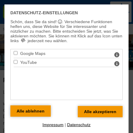
KIRCHENKREIS BAD FRANKEN-
DATENSCHUTZ-EINSTELLUNGEN
HAUSEN-SONDERSHAUSEN
Schön, dass Sie da sind!
. Verschiedene Funktionen
helfen uns, diese Website für Sie interessanter und
Sie sind hier:
Kinder, Jugend und Familie
> Religionsunterricht
nützlicher zu machen.
Bitte entscheiden Sie jetzt, was Sie
aktivieren möchten. Sie können mit Klick auf das Icon unten
links
jederzeit neu wählen.
Google Maps
YouTube
RELIGIONSUNTERRICHT
Liebe Eltern,
wird Ihr Kind in diesem Jahr eingeschult oder wechselt
die Schule? Kennen Sie Familien, auf die dieses zutrifft?
Dann möchte ich die Gelegenheit nutzen und Ihnen die
nachfolgenden Informationen zum Religionsunterricht
Impressum
|
Datenschutz
geben: