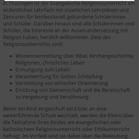
In Thüringen ist der Evangelische Religionsunterricht ein
ordentliches Lehrfach mit staatlichen Lehrplänen und
Zensuren für konfessionell gebundene Schülerinnen
und Schüler. Darüber hinaus sind alle Schülerinnen und
Schüler, die Interesse an der Auseinandersetzung mit
Religion haben, herzlich willkommen. Ziele des
Religionsunterrichts sind:
Wissensvermittlung über Bibel, Kirchengeschichte,
Religionen, christliches Leben
Ermutigung zum Leben
Verantwortung für Gottes Schöpfung
Vermittlung von ethischer Orientierung
Einübung von Gemeinschaft und die Bereitschaft
zu Vergebung und Versöhnung.
Bevor ein Kind eingeschult wird bzw. an eine
weiterführende Schule wechselt, werden die Eltern über
die Teilnahme ihres Kindes am evangelischen oder
katholischem Religionsunterricht oder Ethikunterricht
befragt. Im Vorfeld sind sie dabei über die Bedeutung