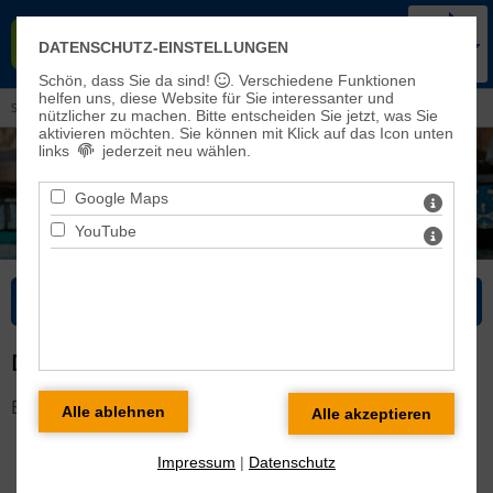
KIRCHENKREIS BAD FRANKEN-
DATENSCHUTZ-EINSTELLUNGEN
HAUSEN-SONDERSHAUSEN
Schön, dass Sie da sind!
. Verschiedene Funktionen
helfen uns, diese Website für Sie interessanter und
Sie sind hier:
Kirchenkreis
>
Leitung/Kreissynode
> Dokumente der Kreissynode
nützlicher zu machen.
Bitte entscheiden Sie jetzt, was Sie
aktivieren möchten. Sie können mit Klick auf das Icon unten
links
jederzeit neu wählen.
Google Maps
YouTube
Bitte wählen Sie...
DOKUMENTE DER KREISSYNODE
Es liegen keine Nachrichten vor!
Impressum
|
Datenschutz