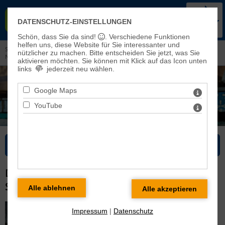
KIRCHENKREIS BAD FRANKEN-
DATENSCHUTZ-EINSTELLUNGEN
HAUSEN-SONDERSHAUSEN
Schön, dass Sie da sind!
. Verschiedene Funktionen
helfen uns, diese Website für Sie interessanter und
Sie sind hier: Kinder, Jugend und Familie >
Kindergärten
> Kindergarten 'Arche
nützlicher zu machen.
Bitte entscheiden Sie jetzt, was Sie
Noah' in Sondershausen-Stockhausen
aktivieren möchten. Sie können mit Klick auf das Icon unten
links
jederzeit neu wählen.
Google Maps
YouTube
Bitte wählen Sie...
DER KINDERGARTEN "ARCHE NOAH" IN
SONDERSHAUSEN-STOCKHAUSEN
Impressum
|
Datenschutz