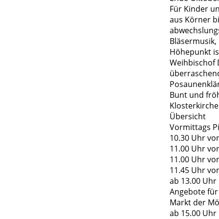
Für Kinder un
aus Körner b
abwechslung
Bläsermusik,
Höhepunkt is
Weihbischof 
überraschend
Posaunenklän
Bunt und frö
Klosterkirche
Übersicht
Vormittags P
10.30 Uhr von
11.00 Uhr vo
11.00 Uhr von
11.45 Uhr vo
ab 13.00 Uhr
Angebote für
Markt der Mö
ab 15.00 Uhr 