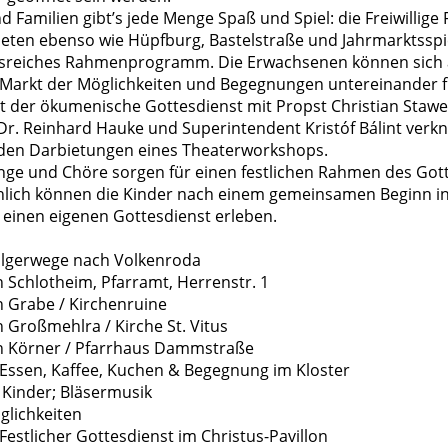
d Familien gibt’s jede Menge Spaß und Spiel: die Freiwillig
ieten ebenso wie Hüpfburg, Bastelstraße und Jahrmarktsspi
sreiches Rahmenprogramm. Die Erwachsenen können sich 
 Markt der Möglichkeiten und Begegnungen untereinander f
t der ökumenische Gottesdienst mit Propst Christian Staw
Dr. Reinhard Hauke und Superintendent Kristóf Bálint verkn
en Darbietungen eines Theaterworkshops.
ge und Chöre sorgen für einen festlichen Rahmen des Gott
hlich können die Kinder nach einem gemeinsamen Beginn in
 einen eigenen Gottesdienst erleben.
ilgerwege nach Volkenroda
 Schlotheim, Pfarramt, Herrenstr. 1
n Grabe / Kirchenruine
 Großmehlra / Kirche St. Vitus
n Körner / Pfarrhaus Dammstraße
 Essen, Kaffee, Kuchen & Begegnung im Kloster
 Kinder; Bläsermusik
glichkeiten
Festlicher Gottesdienst im Christus-Pavillon