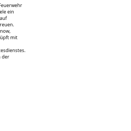
e Feuerwehr
ele ein
auf
reuen.
enow,
üpft mit
esdienstes.
 der