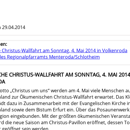
 29.04.2014
en:
Christus-Wallfahrt am Sonntag, 4. Mai 2014 in Volkenroda
t des Regionalpfarramts Menteroda/Schlotheim
E CHRISTUS-WALLFAHRT AM SONNTAG, 4. MAI 2014
DA
tto „Christus um uns“ werden am 4. Mai viele Menschen a
hland zur Ökumenischen Christus-Wallfahrt erwartet. Das Kl
ädt dazu in Zusammenarbeit mit der Evangelischen Kirche i
hland sowie dem Bistum Erfurt ein. Über das Posaunenwerk
egion eingebunden. Mit der größten ökumenischen Veransta
d die neue Saison am Christus-Pavillon eröffnet, dessen To
 geöffnet sein werden.