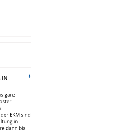
 IN
us ganz
oster
n
 der EKM sind
ltung in
re dann bis