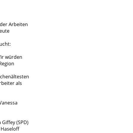
 der Arbeiten
Leute
ucht:
Wir würden
Region
rchenältesten
beiter als
 Vanessa
 Giffey (SPD)
 Haseloff