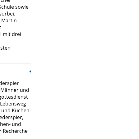
ucher
Schule sowie
vorbei.
e Martin
t
 mit drei
ästen
derspier
17 Männer und
gottesdienst
en Lebensweg
e und Kuchen
ederspier,
chen- und
er Recherche