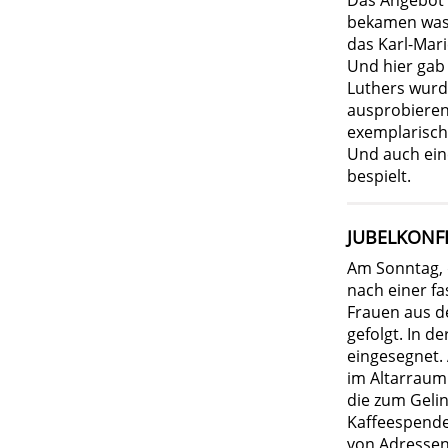
Das Angebot 
bekamen was 
das Karl-Mar
Und hier gab 
Luthers wurd
ausprobieren
exemplarisch
Und auch ein
bespielt.
JUBELKONFI
Am Sonntag, d
nach einer fa
Frauen aus d
gefolgt. In d
eingesegnet.
im Altarraum 
die zum Geli
Kaffeespende
von Adressen