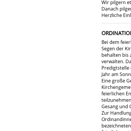
Wir pilgern e
Danach pilger
Herzliche Ein
ORDINATIO
Bei dem feie
Segen der Ki
behalten bis
verwalten. D
Predigtstelle
Jahr am Sonn
Eine große 
Kirchengemei
feierlichen 
teilzunehmen 
Gesang und 
Zur Handlung
Ordinandinne
bezeichneten