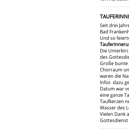
TAUFERINN
Seit drei Ja
Bad Frankenh
Und so feier
Tauferinneru
Die Unterkir
des Gottesdie
Große bunte 
Chorraum und
waren die Na
Infos dazu ge
Datum war vo
eine ganze Ta
Taufkerzen n
Wasser des L
Vielen Dank 
Gottesdienst 