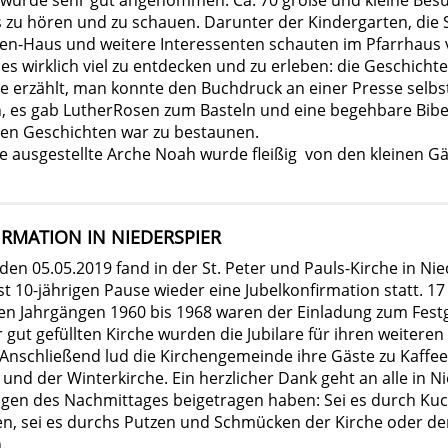
wurde sehr gut angenommen. Ca. 70 große und kleine Bes
zu hören und zu schauen. Darunter der Kindergarten, die 
ien-Haus und weitere Interessenten schauten im Pfarrhaus 
es wirklich viel zu entdecken und zu erleben: die Geschicht
e erzählt, man konnte den Buchdruck an einer Presse selbs
, es gab LutherRosen zum Basteln und eine begehbare Bibel
en Geschichten war zu bestaunen.
e ausgestellte Arche Noah wurde fleißig von den kleinen G
RMATION IN NIEDERSPIER
en 05.05.2019 fand in der St. Peter und Pauls-Kirche in Nie
st 10-jährigen Pause wieder eine Jubelkonfirmation statt. 
en Jahrgängen 1960 bis 1968 waren der Einladung zum Fest
er gut gefüllten Kirche wurden die Jubilare für ihren weiter
 Anschließend lud die Kirchengemeinde ihre Gäste zu Kaffe
und der Winterkirche. Ein herzlicher Dank geht an alle in Ni
ngen des Nachmittages beigetragen haben: Sei es durch Ku
n, sei es durchs Putzen und Schmücken der Kirche oder d
.