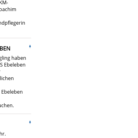
EKM-
Joachim
endpflegerin
EBEN
gling haben
GS Ebeleben
r
lichen
S Ebeleben
uchen.
hr.