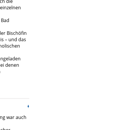
ch die
 einzelnen
h Bad
der Bischöfin
is – und das
holischen
ingeladen
bei denen
n
ung war auch