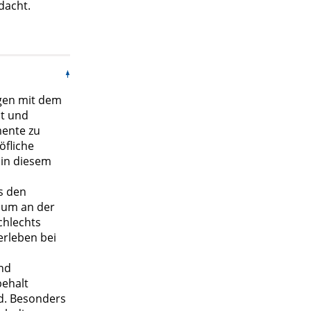
dacht.
ogen mit dem
dt und
mente zu
öfliche
– in diesem
s den
 um an der
chlechts
erleben bei
nd
behalt
nd. Besonders