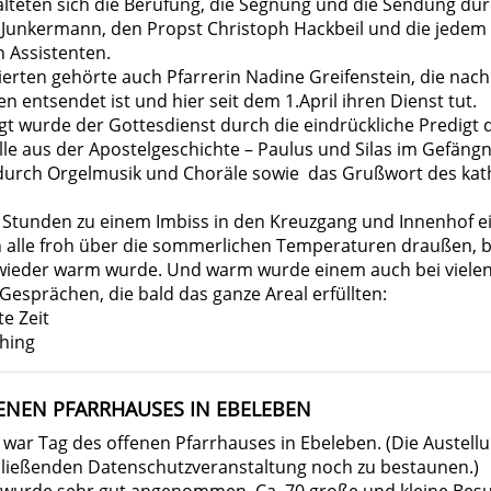
talteten sich die Berufung, die Segnung und die Sendung dur
e Junkermann, den Propst Christoph Hackbeil und die jedem
 Assistenten.
erten gehörte auch Pfarrerin Nadine Greifenstein, die nac
 entsendet ist und hier seit dem 1.April ihren Dienst tut.
gt wurde der Gottesdienst durch die eindrückliche Predigt 
lle aus der Apostelgeschichte – Paulus und Silas im Gefängn
urch Orgelmusik und Choräle sowie das Grußwort des kat
i Stunden zu einem Imbiss in den Kreuzgang und Innenhof e
 alle froh über die sommerlichen Temperaturen draußen, 
wieder warm wurde. Und warm wurde einem auch bei viele
Gesprächen, die bald das ganze Areal erfüllten:
e Zeit
ching
FENEN PFARRHAUSES IN EBELEBEN
 war Tag des offenen Pfarrhauses in Ebeleben. (Die Austell
hließenden Datenschutzveranstaltung noch zu bestaunen.)