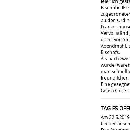
feierlich ges
Bischöfin Ils
zugeordneten
Zu den Ordini
Frankenhausen
Vervollständi
über eine Ste
Abendmahl, d
Bischofs.
Als nach zwe
wurde, waren
man schnell 
freundlichen 
Eine gesegnet
Gisela Götts
TAG ES OF
Am 22.5.2019
bei der ansc