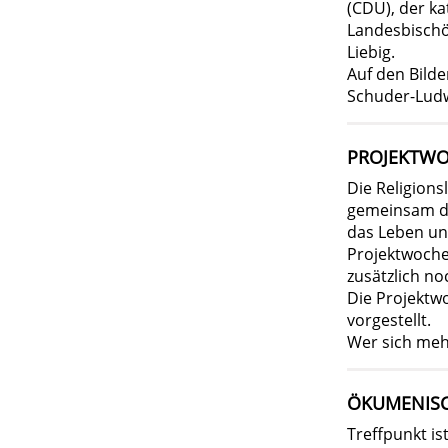
(CDU), der k
Landesbischö
Liebig.
Auf den Bilde
Schuder-Ludw
PROJEKTWO
Die Religion
gemeinsam de
das Leben un
Projektwoche 
zusätzlich no
Die Projektw
vorgestellt.
Wer sich meh
ÖKUMENISC
Treffpunkt is