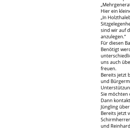
„Mehrgenerat
Hier ein klein
„In Holzthale
Sitzgelegenhe
sind wir auf 
anzulegen.“
Für diesen Ba
Benötigt wer
unterschiedl
uns auch übe
freuen.
Bereits jetz
und Bürgerme
Unterstützung
Sie möchten 
Dann kontakt
Jüngling übe
Bereits jetzt 
Schirmherren
und Reinhard