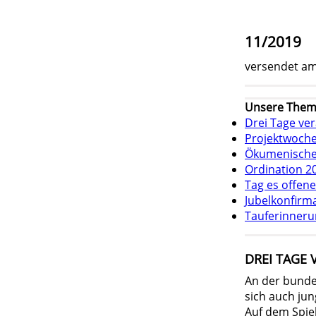
11/2019
versendet am
Unsere Them
Drei Tage ve
Projektwoche
Ökumenische 
Ordination 2
Tag es offen
Jubelkonfirma
Tauferinneru
DREI TAGE 
An der bunde
sich auch ju
Auf dem Spiel