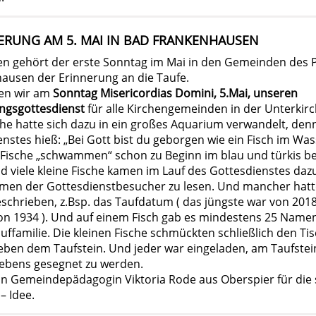
ERUNG AM 5. MAI IN BAD FRANKENHAUSEN
hren gehört der erste Sonntag im Mai in den Gemeinden des 
ausen der Erinnerung an die Taufe.
ten wir am
Sonntag Misericordias Domini, 5.Mai, unseren
ngsgottesdienst
für alle Kirchengemeinden in der Unterkirc
che hatte sich dazu in ein großes Aquarium verwandelt, de
nstes hieß: „Bei Gott bist du geborgen wie ein Fisch im Was
Fische „schwammen“ schon zu Beginn im blau und türkis b
 viele kleine Fische kamen im Lauf des Gottesdienstes daz
men der Gottesdienstbesucher zu lesen. Und mancher hat
schrieben, z.Bsp. das Taufdatum ( das jüngste war von 201
n 1934 ). Und auf einem Fisch gab es mindestens 25 Namen
uffamilie. Die kleinen Fische schmückten schließlich den Ti
eben dem Taufstein. Und jeder war eingeladen, am Taufste
ebens gesegnet zu werden.
an Gemeindepädagogin Viktoria Rode aus Oberspier für die
– Idee.