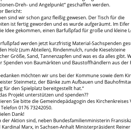
ionen-Dreh- und Angelpunkt“ geschaffen werden.
er Bericht:
ben sind wir schon ganz fleißig gewesen. Der Tisch für die
iten ist fertig geworden und es wurde aufgeräumt. Im Eifer
die Idee gekommen, einen Barfußpfad für große und kleine 
rfußpfad werden jetzt kurzfristig Material-Sachspenden ges
den Holz (zum Abteilen), Rindenmulch, runde Kieselsteine
icher Größe, Sand, Tannenzapfen und was es da alles gibt. 
r Spenden von Baumärkten und Baustoffhändlern aus der 
t bedanken möchten wir uns bei der Kommune sowie dem Ki
ister Steinmetz, der Bänke zum Aufbauen und Bauhofmitar
 für den Spielplatz bereitgestellt hat.“
das Projekt unterstützen und spenden??
ieren Sie bitte die Gemeindepädagogin des Kirchenkreises
r Telefon 0176 73242050.
vielen Dank!
 der Aktion sind, neben Bundesfamilienministerin Fransiska
 Kardinal Marx, in Sachsen-Anhalt Ministerpräsident Reiner