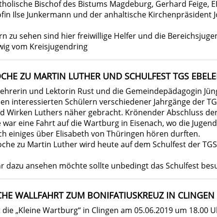
atholische Bischof des Bistums Magdeburg, Gerhard Feige, 
fin Ilse Junkermann und der anhaltische Kirchenpräsident 
rn zu sehen sind hier freiwillige Helfer und die Bereichsjug
ig vom Kreisjugendring
CHE ZU MARTIN LUTHER UND SCHULFEST TGS EBEL
slehrerin und Lektorin Rust und die Gemeindepädagogin Jün
n interessierten Schülern verschiedener Jahrgänge der T
d Wirken Luthers näher gebracht. Krönender Abschluss de
war eine Fahrt auf die Wartburg in Eisenach, wo die Jugend
ch einiges über Elisabeth von Thüringen hören durften.
oche zu Martin Luther wird heute auf dem Schulfest der TG
r dazu ansehen möchte sollte unbedingt das Schulfest bes
HE WALLFAHRT ZUM BONIFATIUSKREUZ IN CLINGEN
t die „Kleine Wartburg“ in Clingen am 05.06.2019 um 18.00 U