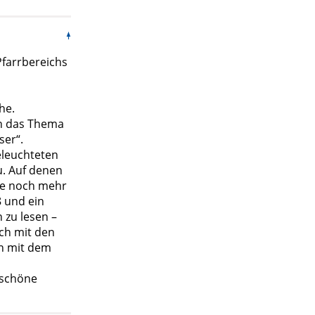
Pfarrbereichs
he.
nn das Thema
ser“.
eleuchteten
u. Auf denen
te noch mehr
8 und ein
 zu lesen –
sch mit den
in mit dem
 schöne