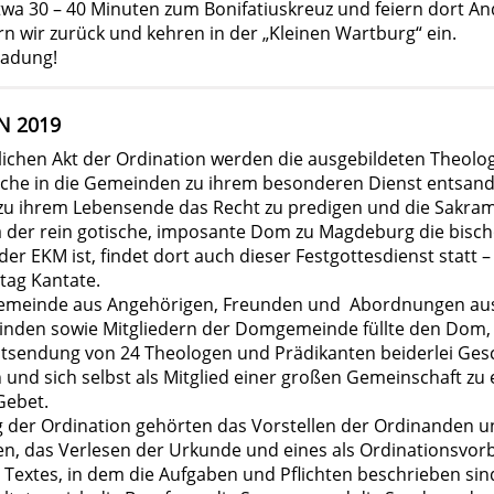
twa 30 – 40 Minuten zum Bonifatiuskreuz und feiern dort An
n wir zurück und kehren in der „Kleinen Wartburg“ ein.
ladung!
N 2019
rlichen Akt der Ordination werden die ausgebildeten Theol
rche in die Gemeinden zu ihrem besonderen Dienst entsan
 zu ihrem Lebensende das Recht zu predigen und die Sakra
a der rein gotische, imposante Dom zu Magdeburg die bisch
 der EKM ist, findet dort auch dieser Festgottesdienst statt 
tag Kantate.
Gemeinde aus Angehörigen, Freunden und Abordnungen au
nden sowie Mitgliedern der Domgemeinde füllte den Dom,
Entsendung von 24 Theologen und Prädikanten beiderlei Ges
und sich selbst als Mitglied einer großen Gemeinschaft zu 
Gebet.
 der Ordination gehörten das Vorstellen der Ordinanden u
n, das Verlesen der Urkunde und eines als Ordinationsvor
 Textes, in dem die Aufgaben und Pflichten beschrieben si