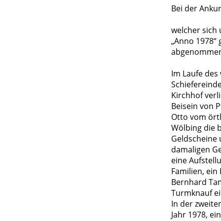
Bei der Anku
welcher sich 
„Anno 1978“ 
abgenommenen 
Im Laufe des
Schiefereind
Kirchhof ver
Beisein von P
Otto vom ört
Wölbing die b
Geldscheine 
damaligen Ge
eine Aufstell
Familien, ein
Bernhard Tam
Turmknauf ei
In der zweit
Jahr 1978, e