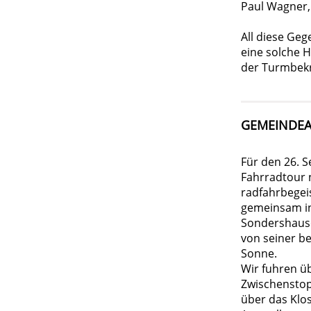
Paul Wagner,
All diese Ge
eine solche 
der Turmbekr
GEMEINDEA
Für den 26. 
Fahrradtour 
radfahrbegeis
gemeinsam in
Sondershause
von seiner b
Sonne.
Wir fuhren üb
Zwischenstopp
über das Klo