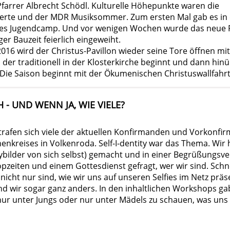
Pfarrer Albrecht Schödl. Kulturelle Höhepunkte waren die
te und der MDR Musiksommer. Zum ersten Mal gab es in 
ives Jugendcamp. Und vor wenigen Wochen wurde das neue 
ger Bauzeit feierlich eingeweiht.
2016 wird der Christus-Pavillon wieder seine Tore öffnen mi
 der traditionell in der Klosterkirche beginnt und dann hinü
 Die Saison beginnt mit der Ökumenischen Christuswallfahrt
H - UND WENN JA, WIE VIELE?
rafen sich viele der aktuellen Konfirmanden und Vorkonfi
enkreises in Volkenroda. Self-I-dentity war das Thema. Wir 
ybilder von sich selbst) gemacht und in einer Begrüßungsve
pzeiten und einem Gottesdienst gefragt, wer wir sind. Schn
r nicht nur sind, wie wir uns auf unseren Selfies im Netz präs
d wir sogar ganz anders. In den inhaltlichen Workshops gab
nur unter Jungs oder nur unter Mädels zu schauen, was uns 