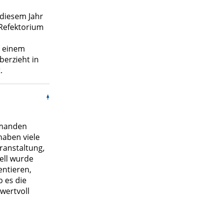
diesem Jahr
Refektorium
t einem
berzieht in
.
rmanden
haben viele
ranstaltung,
ell wurde
entieren,
 es die
wertvoll