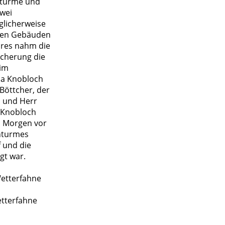
 Stürme und
zwei
glicherweise
rten Gebäuden
ahres nahm die
icherung die
 im
ma Knobloch
Böttcher, der
n und Herr
n Knobloch
m Morgen vor
chturmes
 und die
gt war.
Wetterfahne
etterfahne