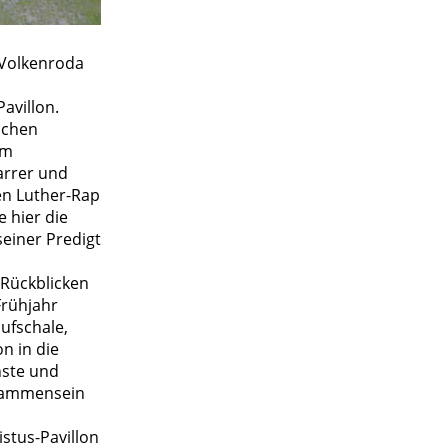
 Volkenroda
avillon.
schen
em
arrer und
en Luther-Rap
e hier die
seiner Predigt
 Rückblicken
Frühjahr
ufschale,
n in die
nste und
isammensein
istus-Pavillon