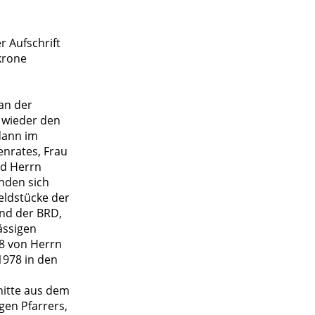
r Aufschrift
krone
an der
 wieder den
dann im
enrates, Frau
nd Herrn
anden sich
eldstücke der
nd der BRD,
ässigen
78 von Herrn
1978 in den
nitte aus dem
gen Pfarrers,