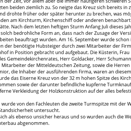
n der Zeit, vor allem aber die immer häufigeren schweren
ten beiden ziemlich zu. So neigte das Kreuz sich bereits in 
nd drohte früher oder später herunter zu brechen, was mö
den am Kirchturm, Kirchenschiff oder anderen benachba
ätte. Nach dem letzten heftigen Sturm Anfang Juli dieses J
 solch bedrohliche Form an, dass nach der Zusage der Vers
beiten beauftragt wurden. Am 16. September wurde schon
 der benötigte Hubsteiger durch zwei Mitarbeiter der Fir
hof in Position gebracht und aufgebaut. Die Küsterin, Frau 
des Gemeindekirchenrates, Herr Goldacker, Herr Schuman
 Mitarbeiter der Mitteldeutschen Zeitung, sowie die Herre
enior, die Inhaber der ausführenden Firma, waren an diese
wurde das Eiserne Kreuz von der 32 m hohen Spitze des Kir
mmen sowie der darunter befindliche kupferne Turmknauf
ferne Verkleidung der Holzkonstruktion auf der alles befesti
 wurde von den Fachleuten die zweite Turmspitze mit der 
Standsicherheit untersucht.
e sich als ebenso unsicher heraus und so wurden auch die W
nterbau abgenommen.