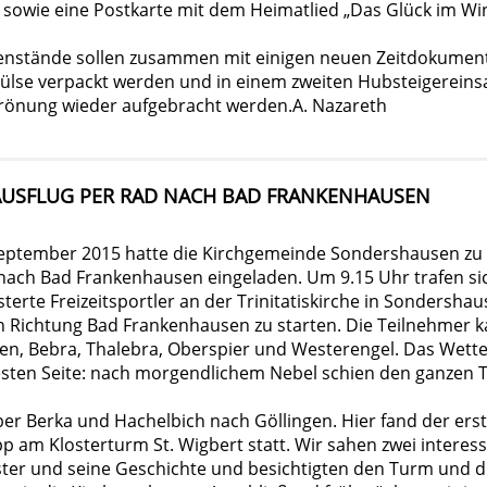
 sowie eine Postkarte mit dem Heimatlied „Das Glück im Win
genstände sollen zusammen mit einigen neuen Zeitdokument
Hülse verpackt werden und in einem zweiten Hubsteigereins
önung wieder aufgebracht werden.A. Nazareth
USFLUG PER RAD NACH BAD FRANKENHAUSEN
September 2015 hatte die Kirchgemeinde Sondershausen zu 
nach Bad Frankenhausen eingeladen. Um 9.15 Uhr trafen si
terte Freizeitsportler an der Trinitatiskirche in Sondersha
 Richtung Bad Frankenhausen zu starten. Die Teilnehmer 
n, Bebra, Thalebra, Oberspier und Westerengel. Das Wetter
esten Seite: nach morgendlichem Nebel schien den ganzen T
er Berka und Hachelbich nach Göllingen. Hier fand der ers
 am Klosterturm St. Wigbert statt. Wir sahen zwei interes
ster und seine Geschichte und besichtigten den Turm und d