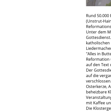
Rund 50.000 
(Unstrut-Hai
Reformationst
Unter dem Mo
Gottesdienst.
katholischen
Liedermacher
"Alles in But
Reformation u
auf den Text
Der Gottesdi
auf die verg
verschlossen
Osterkerze, 
beheizbare Kl
Veranstaltun
mit Kaffee u
Die Klosterge