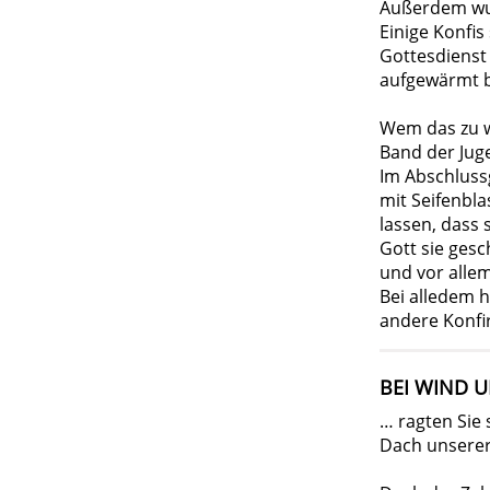
Außerdem wur
Einige Konfi
Gottesdienst
aufgewärmt be
Wem das zu w
Band der Jug
Im Abschluss
mit Seifenbla
lassen, dass 
Gott sie gesc
und vor allem
Bei alledem h
andere Konfi
BEI WIND 
… ragten Sie
Dach unserer