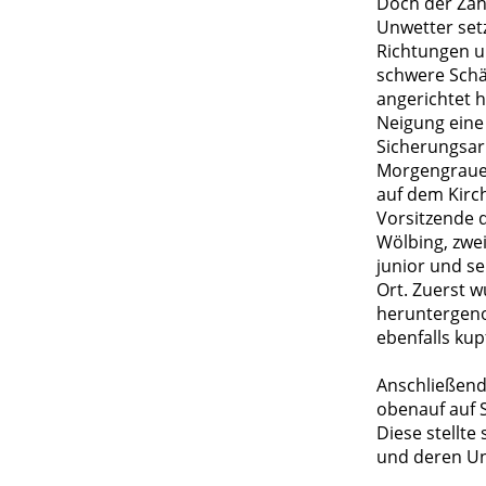
Doch der Zah
Unwetter setz
Richtungen u
schwere Schä
angerichtet h
Neigung eine
Sicherungsar
Morgengrauen
auf dem Kirch
Vorsitzende 
Wölbing, zwei
junior und s
Ort. Zuerst 
heruntergeno
ebenfalls kup
Anschließend
obenauf auf 
Diese stellt
und deren U