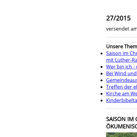
27/2015
versendet am
Unsere Them
Saison im Ch
mit Luther-R
Wer bin ich -
Bei Wind un
Gemeindeaus
Treffen der 
Kirche am We
Kinderbibelt
SAISON IM
ÖKUMENISC