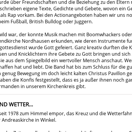
de über Freundschaften und die Beziehung zu den Eltern 
s schrieben eigene Texte, Gedichte und Gebete, wovon ein G
 als Rap vorkam. Bei den Actionangeboten haben wir uns n
im Fußball, British Bulldog oder Juggern.
ild war, der konnte Musik machen mit Boomwhackers oder
endkirche Nordhausen erkunden, wie deren Instrumente fun
gottesdienst wurde Gott gefeiert. Ganz kreativ durften die
sen und Knicklichtern ihre Gebete zu Gott bringen und sic
sie aus dem Spiegelbild ein wertvoller Mensch anschaut. Wert
haffen hat und liebt. Die Band hat bis zum Schluss für die 
 genug Bewegung im doch leicht kalten Christus Pavillon ge
aben die Konfis festgestellt, dass es ja außer ihnen noch gan
rmanden in unserem Kirchenkreis gibt.
UND WETTER…
 seit 1978 zum Himmel empor, das Kreuz und die Wetterfah
 Andreaskirche in Winkel.