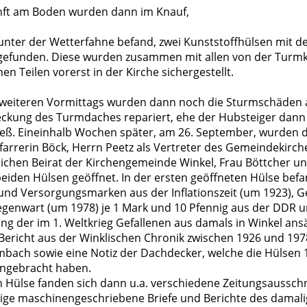
nft am Boden wurden dann im Knauf,
unter der Wetterfahne befand, zwei Kunststoffhülsen mit de
gefunden. Diese wurden zusammen mit allen von der Turm
Teilen vorerst in der Kirche sichergestellt.
 weiteren Vormittags wurden dann noch die Sturmschäden 
eckung des Turmdaches repariert, ehe der Hubsteiger dann
ließ. Eineinhalb Wochen später, am 26. September, wurden 
farrerin Böck, Herrn Peetz als Vertreter des Gemeindekirch
lichen Beirat der Kirchengemeinde Winkel, Frau Böttcher u
eiden Hülsen geöffnet. In der ersten geöffneten Hülse bef
und Versorgungsmarken aus der Inflationszeit (um 1923), G
genwart (um 1978) je 1 Mark und 10 Pfennig aus der DDR u
ung der im 1. Weltkrieg Gefallenen aus damals in Winkel ans
 Bericht aus der Winklischen Chronik zwischen 1926 und 19
bach sowie eine Notiz der Dachdecker, welche die Hülsen 
ngebracht haben.
en Hülse fanden sich dann u.a. verschiedene Zeitungsaussch
inige maschinengeschriebene Briefe und Berichte des damali