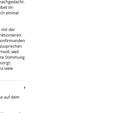
nachgedacht.
ebet im
och einmal
 mit der
ktionieren.
 Konfirmanden
h zusprechen
voll, weil
gute Stimmung
sorgt.
z viele
ne auf dem