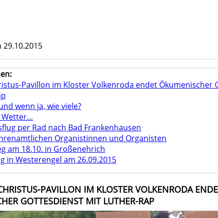
 29.10.2015
en:
ristus-Pavillon im Kloster Volkenroda endet Ökumenischer 
ap
 und wenn ja, wie viele?
d Wetter…
flug per Rad nach Bad Frankenhausen
ehrenamtlichen Organistinnen und Organisten
g am 18.10. in Großenehrich
ag in Westerengel am 26.09.2015
 CHRISTUS-PAVILLON IM KLOSTER VOLKENRODA ENDE
HER GOTTESDIENST MIT LUTHER-RAP