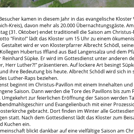
Besucher kamen in diesem Jahr in das evangelische Kloster
nich-Kreis), davon mehr als 20.000 Übernachtungsgäste. Am
ag (31. Oktober) endet traditionell die Saison am Christus-P
tto "Finito!" lädt das Kloster um 15 Uhr zu einem ökumeni
 Gestaltet wird er von Klosterpfarrer Albrecht Schödl, sein
 Kollegen Hubertus Iffland aus Bad Langensalza und dem Pf
 Reinhard Süpke. Er wird im Gottesdienst unter anderen d
ter, Herr Luther?!" präsentieren. Auf lockere Art besingt Süpk
nd ihre Bedeutung bis heute. Albrecht Schödl wird sich in 
 des Luther-Raps beziehen.
enst beginnt im Christus-Pavillon mit einem Innehalten und
angene Saison. Dann werden die Tore des Pavillons bis zum 
. Umgekehrt zur feierlichen Eröffnung der Saison werden Ta
Abendmahlsgeschirr und Evangelienbuch mit einer Prozessio
osterkirche gebracht. Dort finden im Winter alle Gottesdie
gen statt. Nach dem Gottesdienst lädt das Kloster zum Be
nd Kuchen ein.
meinschaft blickt dankbar auf eine vielfältige Saison am Chr