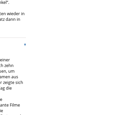
kel“.
en wieder in
atz dann in
einer
ch zehn
usen, um
kamen aus
 zeigte sich
ag die
te
sante Filme
ie