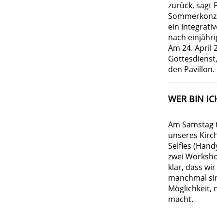
zurück, sagt 
Sommerkonzer
ein Integrat
nach einjähri
Am 24. April 
Gottesdienst,
den Pavillon.
WER BIN IC
Am Samstag t
unseres Kirch
Selfies (Hand
zwei Worksho
klar, dass wi
manchmal sin
Möglichkeit, 
macht.