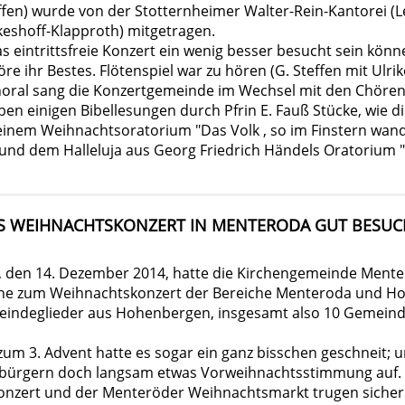
ffen) wurde von der Stotternheimer Walter-Rein-Kantorei (L
eshoff-Klapproth) mitgetragen.
s eintrittsfreie Konzert ein wenig besser besucht sein kön
re ihr Bestes. Flötenspiel war zu hören (G. Steffen mit Ulri
oral sang die Konzertgemeinde im Wechsel mit den Chören
en einigen Bibellesungen durch Pfrin E. Fauß Stücke, wie di
einem Weihnachtsoratorium "Das Volk , so im Finstern wand
und dem Halleluja aus Georg Friedrich Händels Oratorium 
S WEIHNACHTSKONZERT IN MENTERODA GUT BESUC
, den 14. Dezember 2014, hatte die Kirchengemeinde Mente
che zum Weihnachtskonzert der Bereiche Menteroda und Ho
indeglieder aus Hohenbergen, insgesamt also 10 Gemeind
zum 3. Advent hatte es sogar ein ganz bisschen geschneit; 
itbürgern doch langsam etwas Vorweihnachtsstimmung auf.
nzert und der Menteröder Weihnachtsmarkt trugen sicher 