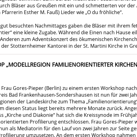
durch Bläser aus Greußen mit ein und schmetterten vor der
 Pfarrerin Esther M. Fauß) Lieder wie „O du fröhliche“.
gut besuchten Nachmittages gaben die Bläser mit ihrem fet
ntier“ eine kleine Zugabe. Während die Einen nach Hause eil
e Anderen zum Adventskonzert des ökumenischen Kirchenc
er Stotternheimer Kantorei in der St. Martini Kirche in Gr
P „MODELLREGION FAMILIENORIENTIERTER KIRCHENK
d Frau Gores-Pieper (Berlin) zu einem ersten Workshop nac
reis Bad Frankenhausen-Sondershausen ist nun für zwei Jah
egionen der Landeskirche zum Thema „Familienorientierung“
 diesen Status liegt bereits mehrere Monate zurück. Ang
 „Kirche und Diakonie“ hat sich die Kreissynode im Frühja
norientierten Profilierung entschlossen. Frau Gores-Piepe
nun als Mediatorin für den Lauf von zwei Jahren zur Seite ge
rofilierung umzusetzen. An dem ersten Workshop nahmen 