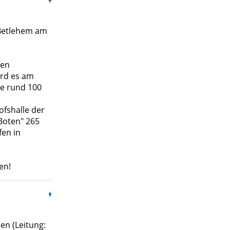
 Betlehem am
len
ird es am
ie rund 100
ofshalle der
-Boten" 265
fen in
en!
en (Leitung: