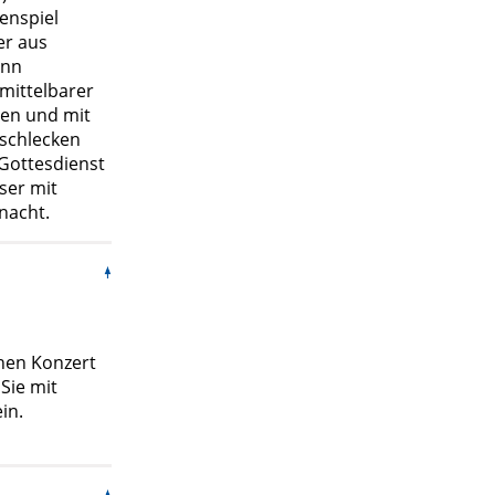
enspiel
er aus
ann
nmittelbarer
ben und mit
rschlecken
Gottesdienst
ser mit
nacht.
hen Konzert
Sie mit
in.