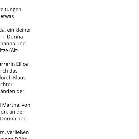
reitungen
 etwas
, ein kleiner
ern Dorina
Johanna und
ze (Alt-
rerin Eilice
urch das
durch Klaus
ichter
Händen der
d Martha, von
hon, an der
n Dorina und
m, verließen