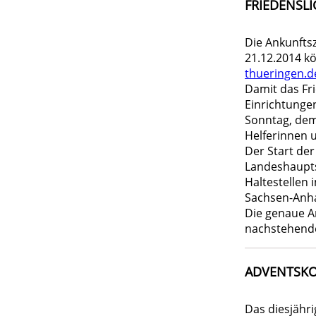
FRIEDENSL
Die Ankunfts
21.12.2014 k
thueringen.d
Damit das Fri
Einrichtunge
Sonntag, dem
Helferinnen 
Der Start de
Landeshauptst
Haltestellen
Sachsen-Anha
Die genaue A
nachstehende
ADVENTSKO
Das diesjähr