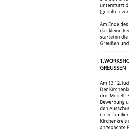
unterstützt 
(gehalten von
Am Ende des 
das kleine Re
starteten di
Greußen und d
1.WORKSHO
GREUSSEN
Am 13.12. lu
Der Kirchenk
drei Modellr
Bewerbung um
den Ausschuss
einer familie
Kirchenkreis 
angedachte P