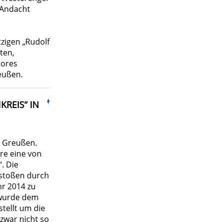
 Andacht
zigen „Rudolf
ten,
hores
eußen.
REIS“ IN
h Greußen.
re eine von
. Die
estoßen durch
hr 2014 zu
r wurde dem
stellt um die
zwar nicht so