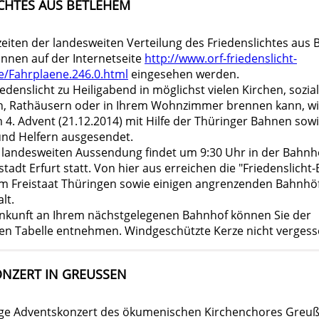
ICHTES AUS BETLEHEM
zeiten der landesweiten Verteilung des Friedenslichtes aus
önnen auf der Internetseite
http://www.orf-friedenslicht-
e/Fahrplaene.246.0.html
eingesehen werden.
edenslicht zu Heiligabend in möglichst vielen Kirchen, sozia
n, Rathäusern oder in Ihrem Wohnzimmer brennen kann, w
 4. Advent (21.12.2014) mit Hilfe der Thüringer Bahnen sow
und Helfern ausgesendet.
r landesweiten Aussendung findet um 9:30 Uhr in der Bahnh
adt Erfurt statt. Von hier aus erreichen die "Friedenslicht
 im Freistaat Thüringen sowie einigen angrenzenden Bahnhö
lt.
nkunft an Ihrem nächstgelegenen Bahnhof können Sie der
n Tabelle entnehmen. Windgeschützte Kerze nicht vergess
NZERT IN GREUSSEN
ige Adventskonzert des ökumenischen Kirchenchores Greuß