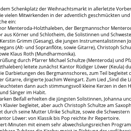
dem Schenkplatz der Weihnachtsmarkt in allerletzte Vorbe
die vielen Mitwirkenden in der adventlich geschmückten und
che ein:
hor Menteroda-Holzthaleben, der Bergmannschor Menteroda
 aus Körner und Schlotheim, die Solistinnen und Schwest
Kerstin Grimm (Gesang), die jungen Instrumentalistinnen 
gans (Alt- und Sopranflöte, sowie Gitarre), Christoph Schult
owie Klaus Roth (Mundharmonika).
rüßung durch Pfarrer Michael Schultze (Menteroda) und Pfar
thaleben) leitete zunächst Kantor Rüdiger Löwer (Keula) d
e Darbietungen des Bergmannschores, zum Teil begleitet 
er Gitarre, dirigierte Joachim Weingart. Zum Lied „Sind die L
leuchteten dann auch stimmungsvoll kleine Kerzen in den 
und Sänger im Habit.
rken Beifall erhielten die jüngsten Solistinnen, Johanna un
 Klavier begleitet, aber auch Christoph Schultze am Saxop
et durch seine Mutter Ulrike Schultze, sowie die Schwester
antor Löwer: von Klassik bis Pop reichte ihr Repertoire.
ert-Minuten mit einem sehr abwechslungsreichen Program