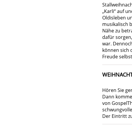
Stallweihnach
„Karli“ auf u
Oldisleben u
musikalisch b
Nähe zu betr
dafür sorgen,
war. Dennoch
können sich d
Freude selbst
WEIHNACHT
Hören Sie ge
Dann kommen 
von GospelThu
schwungvolle
Der Eintritt 