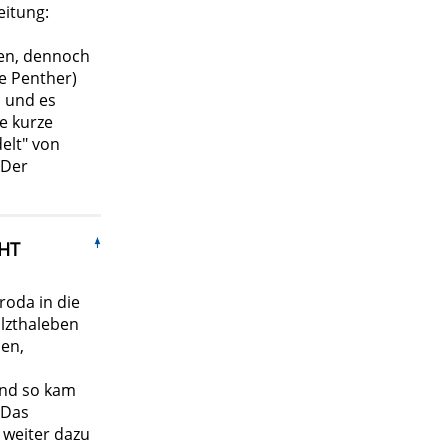
eitung:
nen, dennoch
ke Penther)
 und es
e kurze
elt" von
"Der
HT
roda in die
lzthaleben
en,
und so kam
 Das
weiter dazu