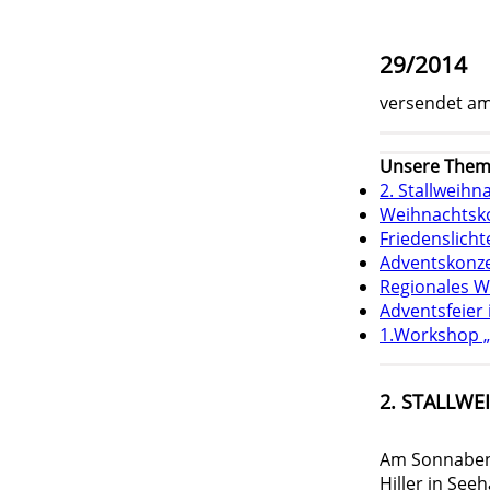
29/2014
versendet am
Unsere Them
2. Stallweihn
Weihnachtsko
Friedenslich
Adventskonze
Regionales W
Adventsfeier
1.Workshop „
2. STALLWE
Am Sonnabend
Hiller in See