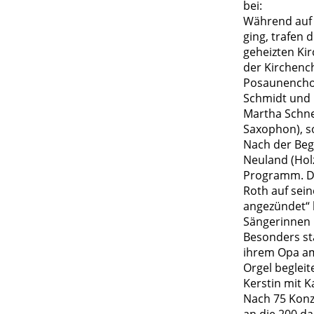
bei:
Während auf 
ging, trafen 
geheizten Kir
der Kirchenc
Posaunenchor
Schmidt und 
Martha Schnee
Saxophon), s
Nach der Beg
Neuland (Holz
Programm. Di
Roth auf sein
angezündet“ 
Sängerinnen 
Besonders sta
ihrem Opa am
Orgel begleit
Kerstin mit K
Nach 75 Konz