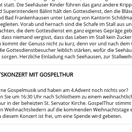
t statt. Die Seehäuser Kinder führen das ganz andere Kripp
nd Superintendent Bálint hält den Gottesdienst, den die Bläs
nd Bad Frankenhausen unter Leitung von Kantorin Schildm
egleiten. Vorab und hernach sind die Schafe im Stall aus u
achten, die dem Gottesdienst ein ganz eigenes Gepräge ge
 dass niemand vergisst, dass das Leben im Stall kein Zucke
 kommt der Genuss nicht zu kurz, denn vor und nach dem 
ie Gottesdienstbesucher leiblich stärken, wofür die Seehäu
 sorgen. Herzliche Einladung nach Seehausen, zur Stallweih
SKONZERT MIT GOSPELTHUR
rne Gospelmusik und haben am 4.Advent noch nichts vor?
Sie um 16:30 Uhr nach Schlotheim zu einem weihnachtlic
r in der beheizten St. Servator Kirche. GospelThur stimmt 
n Weihnachtsliedern auf die kommenden Weihnachtstage e
zu diesem Konzert ist frei, um eine Spende wird gebeten.