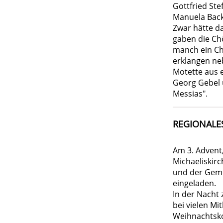
Gottfried Ste
Manuela Back
Zwar hätte da
gaben die Chö
manch ein Ch
erklangen neb
Motette aus 
Georg Gebel 
Messias".
REGIONALE
Am 3. Advent
Michaeliskir
und der Geme
eingeladen.
In der Nacht 
bei vielen M
Weihnachtsko