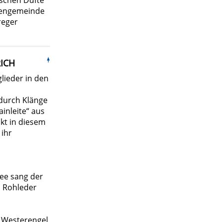
ischen Düfte
chengemeinde
reger
H
lieder in den
 durch Klänge
ainleite“ aus
kt in diesem
 ihr
ee sang der
d Rohleder
 Westerengel