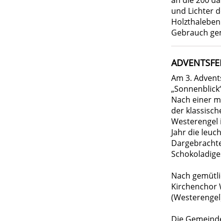
an die 200 da
und Lichter 
Holzthaleben
Gebrauch ge
ADVENTSFEI
Am 3. Advent
„Sonnenblick
Nach einer m
der klassisch
Westerengel 
Jahr die leuc
Dargebrachtes
Schokoladige
Nach gemütli
Kirchenchor 
(Westerengel
Die Gemeinde