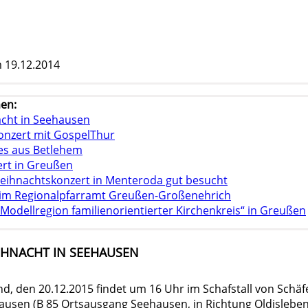
 19.12.2014
en:
acht in Seehausen
nzert mit GospelThur
tes aus Betlehem
rt in Greußen
eihnachtskonzert in Menteroda gut besucht
 im Regionalpfarramt Greußen-Großenehrich
Modellregion familienorientierter Kirchenkreis“ in Greußen
IHNACHT IN SEEHAUSEN
, den 20.12.2015 findet um 16 Uhr im Schafstall von Schäf
hausen (B 85 Ortsausgang Seehausen, in Richtung Oldisleben)