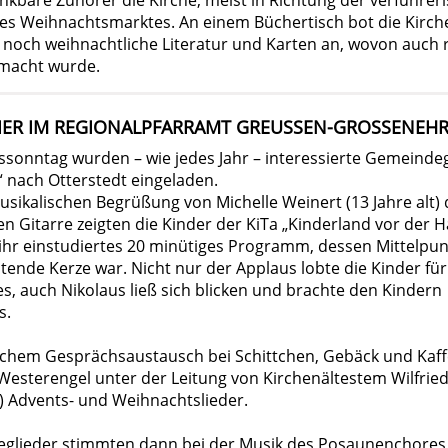
nkbare Zuhörer die Kirche; meist in Richtung der verführer
des Weihnachtsmarktes. An einem Büchertisch bot die Kir
 noch weihnachtliche Literatur und Karten an, wovon auch 
macht wurde.
ER IM REGIONALPFARRAMT GREUSSEN-GROSSENEHRIC
ssonntag wurden – wie jedes Jahr – interessierte Gemeindeg
“ nach Otterstedt eingeladen.
usikalischen Begrüßung von Michelle Weinert (13 Jahre alt)
en Gitarre zeigten die Kinder der KiTa „Kinderland vor der H
ihr einstudiertes 20 minütiges Programm, dessen Mittelpun
htende Kerze war. Nicht nur der Applaus lobte die Kinder für
, auch Nikolaus ließ sich blicken und brachte den Kindern
s.
chem Gesprächsaustausch bei Schittchen, Gebäck und Kaff
Westerengel unter der Leitung von Kirchenältestem Wilfrie
) Advents- und Weihnachtslieder.
glieder stimmten dann bei der Musik des Posaunenchores