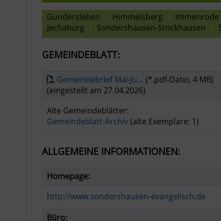
Gundersleben
|
Himmelsberg
|
Immenrode
Jechaburg
|
Sondershausen-Stockhausen
|
GEMEINDEBLATT:
Gemeindebrief Mai-Ju…
(*.pdf-Datei, 4 MB)
(eingestellt am 27.04.2026)
Alte Gemeindeblätter:
Gemeindeblatt-Archiv
(alte Exemplare: 1)
ALLGEMEINE INFORMATIONEN:
Homepage:
http://www.sondershausen-evangelisch.de
Büro: