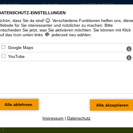
ALTUNGEN
GLAUBE
KINDER, JUGEND
TUELLES
UND LEBEN
UND FAMILIE
DATENSCHUTZ-EINSTELLUNGEN
›
›
›
Schön, dass Sie da sind!
. Verschiedene Funktionen helfen uns, dies
Website für Sie interessanter und nützlicher zu machen.
Bitte
entscheiden Sie jetzt, was Sie aktivieren möchten. Sie können mit Klick
auf das Icon unten links
jederzeit neu wählen.
Google Maps
YouTube
nden
Impressum
|
Datenschutz
 1