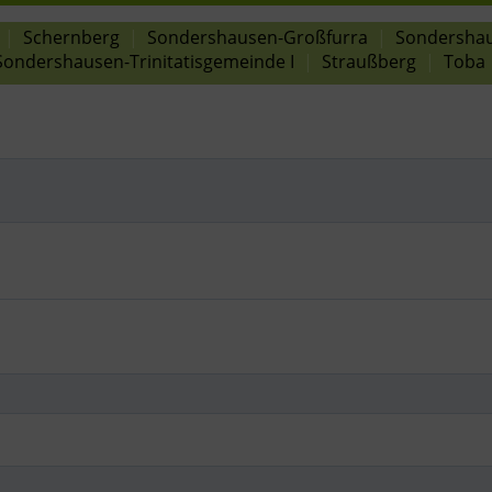
|
Schernberg
|
Sondershausen-Großfurra
|
Sondersha
Sondershausen-Trinitatisgemeinde I
|
Straußberg
|
Toba