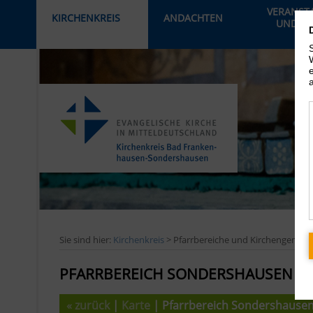
VERANST
KIRCHENKREIS
ANDACHTEN
UND AK
›
Sie sind hier:
Kirchenkreis
> Pfarrbereiche und Kirchengemei
PFARRBEREICH SONDERSHAUSEN 1
« zurück
|
Karte
| Pfarrbereich Sondershausen