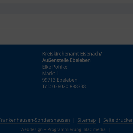
Kreiskirchenamt Eisenach/
Außenstelle Ebeleben
Elke Pohlke
Markt 1
99713 Ebeleben
Tel.: 036020-888338
d Frankenhausen-Sondershausen
|
Sitemap
|
Seite drucke
Webdesign + Programmierung: lilac-media
|