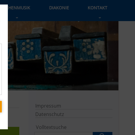
KIRCHENMUSIK
DIAKONIE
KONTAKT
›
›
e
Impressum
Datenschutz
Volltextsuche