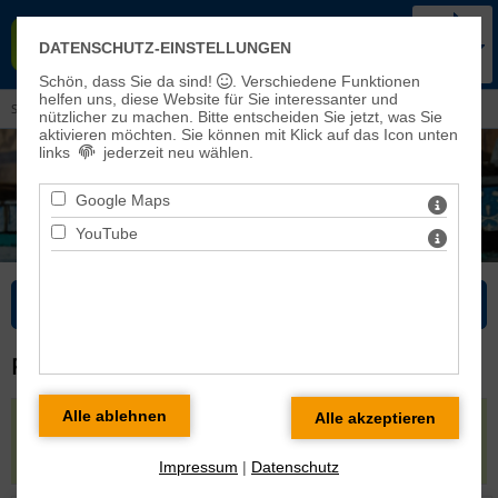
KIRCHENKREIS BAD FRANKEN-
DATENSCHUTZ-EINSTELLUNGEN
HAUSEN-SONDERSHAUSEN
Schön, dass Sie da sind!
. Verschiedene Funktionen
helfen uns, diese Website für Sie interessanter und
Sie sind hier:
Kirchenkreis
>
Mitarbeitende
> alphabetisch
nützlicher zu machen.
Bitte entscheiden Sie jetzt, was Sie
aktivieren möchten. Sie können mit Klick auf das Icon unten
links
jederzeit neu wählen.
Google Maps
YouTube
Bitte wählen Sie...
PROFIL VON ANNE NEBELUNG
Verwaltungsmitarbeiterin
in
Pfarrbereich
Sondershausen 2
|
Verwaltungsmitarbeiterin
in
Pfarrbereich Sondershausen 1
|
Impressum
|
Datenschutz