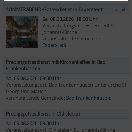
SOMMERABEND-Gottesdienst in Esperstedt
Details
Sa 08.08.2026 18:00 Uhr
Veranstaltungsort: Esperstedt St.
Johannis-Kirche
veranstaltende Gemeinde:
Esperstedt
,
Predigtgottesdienst mit Kirchenkaffee in Bad
Frankenhausen
So 09.08.2026 09:30 Uhr
Veranstaltungsort: Bad Frankenhausen Unterkirche St.
Georg und Marien
veranstaltende Gemeinde:
Bad Frankenhausen
,
Predigtgottesdienst in Oldisleben
So 09.08.2026 09:30 Uhr
Veranstaltungsort: Oldisleben St. Johannis-Kirche