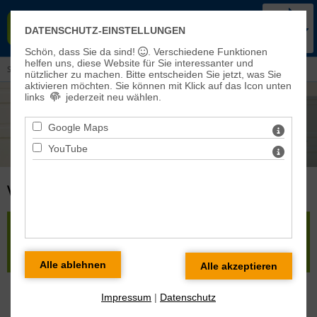
KIRCHENKREIS BAD FRANKEN-
DATENSCHUTZ-EINSTELLUNGEN
HAUSEN-SONDERSHAUSEN
Schön, dass Sie da sind!
. Verschiedene Funktionen
helfen uns, diese Website für Sie interessanter und
Sie sind hier:
Veranstaltungen und Aktuelles
> Veranstaltungen
nützlicher zu machen.
Bitte entscheiden Sie jetzt, was Sie
aktivieren möchten. Sie können mit Klick auf das Icon unten
links
jederzeit neu wählen.
Google Maps
YouTube
VERANSTALTUNGEN: GESAMTÜBERSICHT
Veranstaltungen filtern:
Impressum
|
Datenschutz