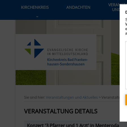
VERANST
KIRCHENKREIS
ANDACHTEN
UND AK
›
Sie sind hier:
Veranstaltungen und Aktuelles
> Veranstaltung
VERANSTALTUNG DETAILS
Konzert '3 Pfarrer und 1 Arzt' in Menteroda