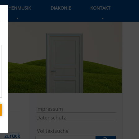
KIRCHENMUSIK
DIAKONIE
KONTAKT
›
›
e
Impressum
Datenschutz
Volltextsuche
zurück