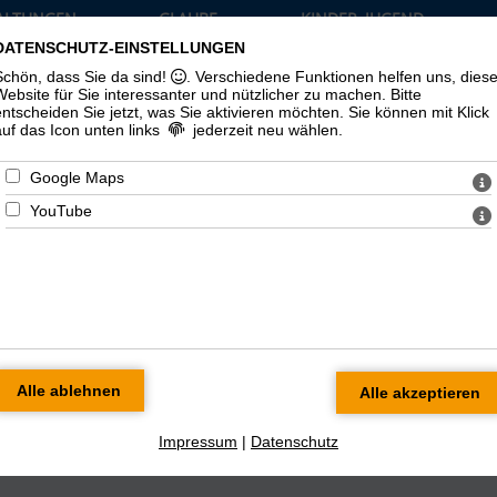
ALTUNGEN
GLAUBE
KINDER, JUGEND
TUELLES
UND LEBEN
UND FAMILIE
DATENSCHUTZ-EINSTELLUNGEN
›
›
›
Schön, dass Sie da sind!
. Verschiedene Funktionen helfen uns, dies
Website für Sie interessanter und nützlicher zu machen.
Bitte
entscheiden Sie jetzt, was Sie aktivieren möchten. Sie können mit Klick
auf das Icon unten links
jederzeit neu wählen.
Google Maps
YouTube
en
Impressum
|
Datenschutz