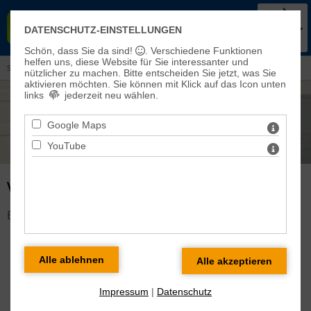
KIRCHENKREIS BAD FRANKEN-
DATENSCHUTZ-EINSTELLUNGEN
HAUSEN-SONDERSHAUSEN
Schön, dass Sie da sind!
. Verschiedene Funktionen
helfen uns, diese Website für Sie interessanter und
Sie sind hier:
Veranstaltungen und Aktuelles
> Veranstaltungen
nützlicher zu machen.
Bitte entscheiden Sie jetzt, was Sie
aktivieren möchten. Sie können mit Klick auf das Icon unten
links
jederzeit neu wählen.
Google Maps
YouTube
VERANSTALTUNG DETAILS
Es gibt keine Veranstaltung mit dieser ID!
Impressum
|
Datenschutz