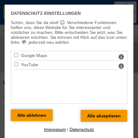
KIRCHENKREIS BAD FRANKEN-
DATENSCHUTZ-EINSTELLUNGEN
HAUSEN-SONDERSHAUSEN
Schön, dass Sie da sind!
. Verschiedene Funktionen
helfen uns, diese Website für Sie interessanter und
Sie sind hier:
Veranstaltungen und Aktuelles
> Veranstaltungen
nützlicher zu machen.
Bitte entscheiden Sie jetzt, was Sie
aktivieren möchten. Sie können mit Klick auf das Icon unten
links
jederzeit neu wählen.
Google Maps
YouTube
VERANSTALTUNGEN AM 12.07.2026
« zurück zur Übersicht
Predigtgottesdienst mit Kirchenkaffee in Bad
Frankenhausen
So 12.07.2026 09:30 Uhr
Impressum
|
Datenschutz
Veranstaltungsort: Bad Frankenhausen Unterkirche St.