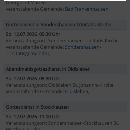
Georg und Marien
veranstaltende Gemeinde:
Bad Frankenhausen
,
Gottesdienst in Sondershausen Trinitatis-Kirche
So 12.07.2026 09:30 Uhr
Veranstaltungsort: Sondershausen Trinitatis-Kirche
veranstaltende Gemeinde:
Sondershausen-
Trinitatisgemeinde I
,
Abendmahlsgottesdienst in Oldisleben
So 12.07.2026 09:30 Uhr
Veranstaltungsort: Oldisleben St. Johannis-Kirche
veranstaltende Gemeinde:
Oldisleben
,
Gottesdienst in Stockhausen
So 12.07.2026 11:00 Uhr
Veranstaltungsort: Sondershausen-Stockhausen St.
Matthias-Kirche