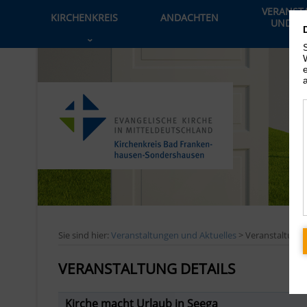
VERANST
KIRCHENKREIS
ANDACHTEN
UND AK
›
Sie sind hier:
Veranstaltungen und Aktuelles
> Veranstaltung
VERANSTALTUNG DETAILS
Kirche macht Urlaub in Seega