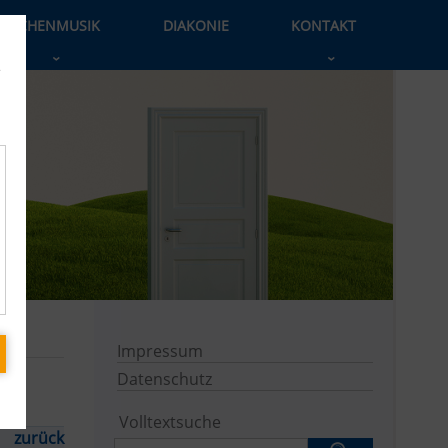
KIRCHENMUSIK
DIAKONIE
KONTAKT
›
›
e
Impressum
Datenschutz
Volltextsuche
zurück