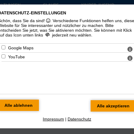
ALTUNGEN
GLAUBE
KINDER, JUGEND
TUELLES
UND LEBEN
UND FAMILIE
DATENSCHUTZ-EINSTELLUNGEN
›
›
›
Schön, dass Sie da sind!
. Verschiedene Funktionen helfen uns, dies
Website für Sie interessanter und nützlicher zu machen.
Bitte
entscheiden Sie jetzt, was Sie aktivieren möchten. Sie können mit Klick
auf das Icon unten links
jederzeit neu wählen.
Google Maps
YouTube
en
Impressum
|
Datenschutz