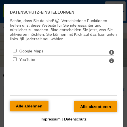
KIRCHENKREIS BAD FRANKEN-
DATENSCHUTZ-EINSTELLUNGEN
HAUSEN-SONDERSHAUSEN
Schön, dass Sie da sind!
. Verschiedene Funktionen
helfen uns, diese Website für Sie interessanter und
Sie sind hier:
Veranstaltungen und Aktuelles
> Veranstaltungen
nützlicher zu machen.
Bitte entscheiden Sie jetzt, was Sie
aktivieren möchten. Sie können mit Klick auf das Icon unten
links
jederzeit neu wählen.
Google Maps
YouTube
VERANSTALTUNG DETAILS
zurück
Gottesdienst zum Pfarrgartenfest in Ichstedt
Samstag 29.08.2026 13:30 Uhr
Veranstaltungsort: Ichstedt St. Wigberti-Kirche
Veranstaltende Gemeinde:
Ichstedt
,
Impressum
|
Datenschutz
Rubrik: Gottesdienste