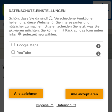
KIRCHENKREIS BAD FRANKEN-
DATENSCHUTZ-EINSTELLUNGEN
HAUSEN-SONDERSHAUSEN
Schön, dass Sie da sind!
. Verschiedene Funktionen
helfen uns, diese Website für Sie interessanter und
Sie sind hier:
Veranstaltungen und Aktuelles
> Veranstaltungen
nützlicher zu machen.
Bitte entscheiden Sie jetzt, was Sie
aktivieren möchten. Sie können mit Klick auf das Icon unten
links
jederzeit neu wählen.
Google Maps
YouTube
VERANSTALTUNG DETAILS
Es gibt keine Veranstaltung mit dieser ID!
Impressum
|
Datenschutz