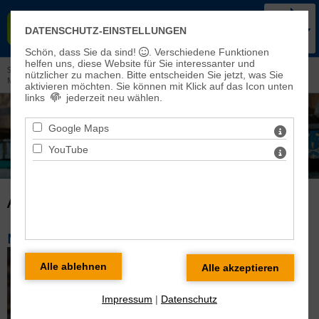
KIRCHENKREIS BAD FRANKEN-
DATENSCHUTZ-EINSTELLUNGEN
HAUSEN-SONDERSHAUSEN
Schön, dass Sie da sind!
. Verschiedene Funktionen
helfen uns, diese Website für Sie interessanter und
Sie sind hier: Veranstaltungen und Aktuelles >
Aktuelles aus dem Kirchenkreis
>
nützlicher zu machen.
Bitte entscheiden Sie jetzt, was Sie
Modellkirchenkreis Fundraising
aktivieren möchten. Sie können mit Klick auf das Icon unten
links
jederzeit neu wählen.
Google Maps
YouTube
AKTUELLES AUS DEM KIRCHENKREIS
MODELLKIRCHENKREIS FUNDRAISING
Impressum
|
Datenschutz