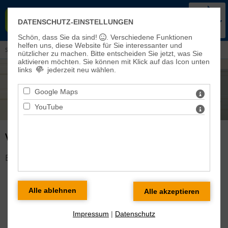
KIRCHENKREIS BAD FRANKEN-
DATENSCHUTZ-EINSTELLUNGEN
HAUSEN-SONDERSHAUSEN
Schön, dass Sie da sind!
. Verschiedene Funktionen
helfen uns, diese Website für Sie interessanter und
Sie sind hier:
Veranstaltungen und Aktuelles
> Veranstaltungen
nützlicher zu machen.
Bitte entscheiden Sie jetzt, was Sie
aktivieren möchten. Sie können mit Klick auf das Icon unten
links
jederzeit neu wählen.
Google Maps
YouTube
VERANSTALTUNG DETAILS
Es gibt keine Veranstaltung mit dieser ID!
Impressum
|
Datenschutz