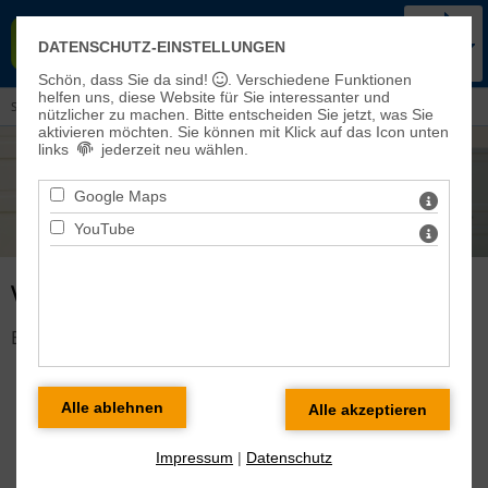
KIRCHENKREIS BAD FRANKEN-
DATENSCHUTZ-EINSTELLUNGEN
HAUSEN-SONDERSHAUSEN
Schön, dass Sie da sind!
. Verschiedene Funktionen
helfen uns, diese Website für Sie interessanter und
Sie sind hier:
Veranstaltungen und Aktuelles
> Veranstaltungen
nützlicher zu machen.
Bitte entscheiden Sie jetzt, was Sie
aktivieren möchten. Sie können mit Klick auf das Icon unten
links
jederzeit neu wählen.
Google Maps
YouTube
VERANSTALTUNG DETAILS
Es gibt keine Veranstaltung mit dieser ID!
Impressum
|
Datenschutz