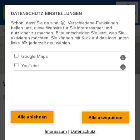
KIRCHENKREIS BAD FRANKEN-
DATENSCHUTZ-EINSTELLUNGEN
HAUSEN-SONDERSHAUSEN
Schön, dass Sie da sind!
. Verschiedene Funktionen
helfen uns, diese Website für Sie interessanter und
Sie sind hier:
Veranstaltungen und Aktuelles
> Veranstaltungen
nützlicher zu machen.
Bitte entscheiden Sie jetzt, was Sie
aktivieren möchten. Sie können mit Klick auf das Icon unten
links
jederzeit neu wählen.
Google Maps
YouTube
VERANSTALTUNG DETAILS
Es gibt keine Veranstaltung mit dieser ID!
Impressum
|
Datenschutz