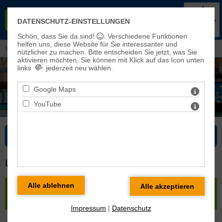
KIRCHENKREIS BAD FRANKEN-
DATENSCHUTZ-EINSTELLUNGEN
HAUSEN-SONDERSHAUSEN
Schön, dass Sie da sind!
. Verschiedene Funktionen
helfen uns, diese Website für Sie interessanter und
Sie sind hier:
Kirchenkreis
> Pfarrbereiche und Kirchengemeinden
nützlicher zu machen.
Bitte entscheiden Sie jetzt, was Sie
aktivieren möchten. Sie können mit Klick auf das Icon unten
links
jederzeit neu wählen.
Google Maps
YouTube
Bitte wählen Sie...
URBACH
« zurück
|
Karte
|
Pfarrbereich Körner-Menteroda
»
Urbach
Impressum
|
Datenschutz