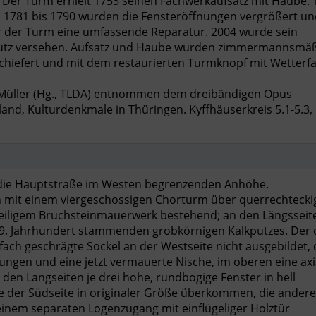
Der Turm erhielt 1753 seinen Fachwerkaufsatz mit Haube. 
 1781 bis 1790 wurden die Fensteröffnungen vergrößert un
r der Turm eine umfassende Reparatur. 2004 wurde sein
putz versehen. Aufsatz und Haube wurden zimmermannsmä
schiefert und mit dem restaurierten Turmknopf mit Wetterf
 Müller (Hg., TLDA) entnommen dem dreibändigen Opus
d, Kulturdenkmale in Thüringen. Kyffhäuserkreis 5.1-5.3, 
r die Hauptstraße im Westen begrenzenden Anhöhe.
ch mit einem viergeschossigen Chorturm über querrechteck
teiligem Bruchsteinmauerwerk bestehend; an den Längsseit
m 19. Jahrhundert stammenden grobkörnigen Kalkputzes. Der
ach geschrägte Sockel an der Westseite nicht ausgebildet, 
ungen und eine jetzt vermauerte Nische, im oberen eine axi
den Langseiten je drei hohe, rundbogige Fenster in hell
he der Südseite in originaler Größe überkommen, die ander
 einem separaten Logenzugang mit einflügeliger Holztür