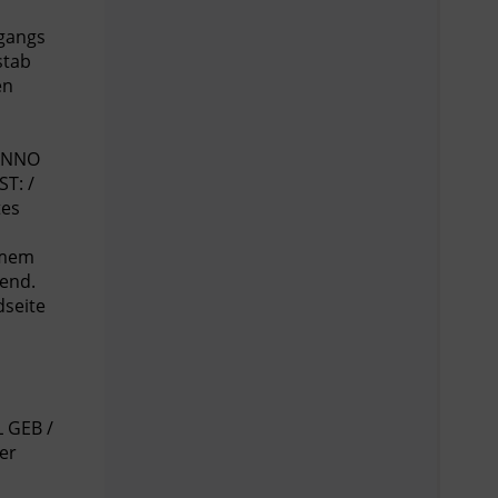
ugangs
stab
en
 ANNO
T: /
tes
amem
hend.
dseite
L GEB /
er