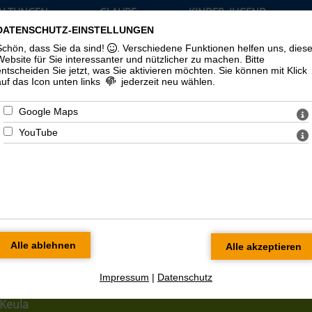
ALTUNGEN
GLAUBE
KINDER, JUGEND
TUELLES
UND LEBEN
UND FAMILIE
DATENSCHUTZ-EINSTELLUNGEN
›
›
›
Schön, dass Sie da sind!
. Verschiedene Funktionen helfen uns, dies
Website für Sie interessanter und nützlicher zu machen.
Bitte
entscheiden Sie jetzt, was Sie aktivieren möchten. Sie können mit Klick
auf das Icon unten links
jederzeit neu wählen.
Google Maps
YouTube
nden
Impressum
|
Datenschutz
Keula