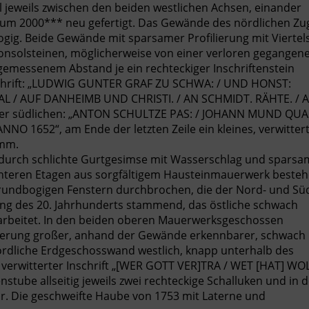
 jeweils zwischen den beiden westlichen Achsen, einander
 um 2000*** neu gefertigt. Das Gewände des nördlichen Z
gig. Beide Gewände mit sparsamer Profilierung mit Viertel
Konsolsteinen, möglicherweise von einer verloren gegangen
emessenem Abstand je ein rechteckiger Inschriftenstein
Inschrift: „LUDWIG GUNTER GRAF ZU SCHWA: / UND HONST:
L / AUF DANHEIMB UND CHRISTI. / AN SCHMIDT. RÄHTE. /
 in der südlichen: „ANTON SCHULTZE PAS: / JOHANN MUND QUAS
 1652“, am Ende der letzten Zeile ein kleines, verwitter
amm.
 durch schlichte Gurtgesimse mit Wasserschlag und spars
n unteren Etagen aus sorgfältigem Hausteinmauerwerk beste
rundbogigen Fenstern durchbrochen, die der Nord- und Sü
ng des 20. Jahrhunderts stammend, das östliche schwach
erarbeitet. In den beiden oberen Mauerwerksgeschossen
mauerung großer, anhand der Gewände erkennbarer, schwach
nördliche Erdgeschosswand westlich, knapp unterhalb des
r, verwitterter Inschrift „[WER GOTT VER]TRA / WET [HAT] WO
tube allseitig jeweils zwei rechteckige Schalluken und in d
hr. Die geschweifte Haube von 1753 mit Laterne und