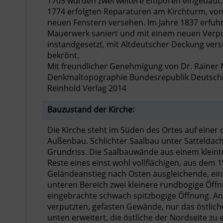
1705 wurden zwei weitere Emporen eingebaut. 
1774 erfolgten Reparaturen am Kirchturm, von
neuen Fenstern versehen. Im Jahre 1837 erfuh
Mauerwerk saniert und mit einem neuen Ver
instandgesetzt, mit Altdeutscher Deckung ver
bekrönt.
Mit freundlicher Genehmigung von Dr. Rainer
Denkmaltopographie Bundesrepublik Deutschlan
Reinhold Verlag 2014
Bauzustand der Kirche:
Die Kirche steht im Süden des Ortes auf eine
Außenbau. Schlichter Saalbau unter Sattelda
Grundriss. Die Saalbauwände aus einem klein
Reste eines einst wohl vollflächigen, aus de
Geländeanstieg nach Osten ausgleichende, einf
unteren Bereich zwei kleinere rundbogige Öffn
eingebrachte schwach spitzbogige Öffnung. An 
verputzten, gefasten Gewände, nur das östlic
unten erweitert, die östliche der Nordseite zu