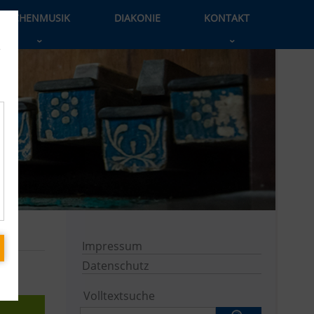
KIRCHENMUSIK
DIAKONIE
KONTAKT
›
›
e
Impressum
Datenschutz
Volltextsuche