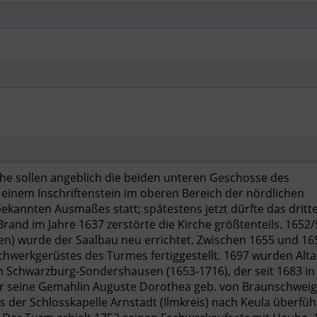
rche sollen angeblich die beiden unteren Geschosse des
einem Inschriftenstein im oberen Bereich der nördlichen
nnten Ausmaßes statt; spätestens jetzt dürfte das dritt
rand im Jahre 1637 zerstörte die Kirche größtenteils. 1652/
en) wurde der Saalbau neu errichtet. Zwischen 1655 und 165
chwerkgerüstes des Turmes fertiggestellt. 1697 wurden Alt
n Schwarzburg-Sondershausen (1653-1716), der seit 1683 in
für seine Gemahlin Auguste Dorothea geb. von Braunschweig
 der Schlosskapelle Arnstadt (Ilmkreis) nach Keula überfüh