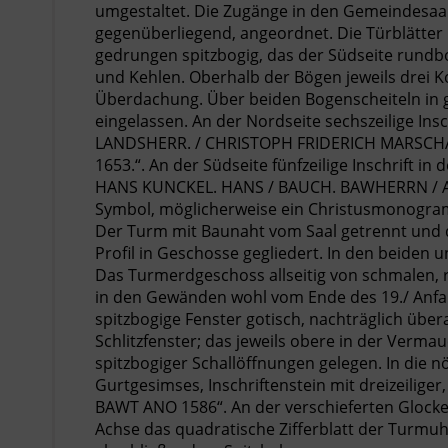
umgestaltet. Die Zugänge in den Gemeindesaal
gegenüberliegend, angeordnet. Die Türblätter
gedrungen spitzbogig, das der Südseite rundbo
und Kehlen. Oberhalb der Bögen jeweils drei 
Überdachung. Über beiden Bogenscheiteln in g
eingelassen. An der Nordseite sechszeilige 
LANDSHERR. / CHRISTOPH FRIDERICH MARSCHA
1653.“. An der Südseite fünfzeilige Inschrift
HANS KUNCKEL. HANS / BAUCH. BAWHERRN / ANNO
Symbol, möglicherweise ein Christusmonogr
Der Turm mit Baunaht vom Saal getrennt und
Profil in Geschosse gegliedert. In den beide
Das Turmerdgeschoss allseitig von schmalen, 
in den Gewänden wohl vom Ende des 19./ Anfa
spitzbogige Fenster gotisch, nachträglich üb
Schlitzfenster; das jeweils obere in der Ver
spitzbogiger Schallöffnungen gelegen. In die 
Gurtgesimses, Inschriftenstein mit dreizeilige
BAWT ANO 1586“. An der verschieferten Glockens
Achse das quadratische Zifferblatt der Turmu