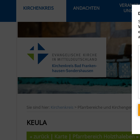
VERANST
KIRCHENKREIS
ANDACHTEN
UND AK
›
Sie sind hier:
Kirchenkreis
> Pfarrbereiche und Kirchengemei
KEULA
« zurück
|
Karte
|
Pfarrbereich Holzthaleben
» 