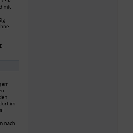
1773/
d mit
ßig
ahne
E.
igem
en
 den
dort im
al
en nach