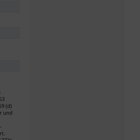
e
53
9 (d)
ar und
-
rt.