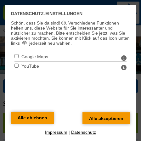
KIRCHENKREIS BAD FRANKEN-
DATENSCHUTZ-EINSTELLUNGEN
HAUSEN-SONDERSHAUSEN
Schön, dass Sie da sind!
. Verschiedene Funktionen
helfen uns, diese Website für Sie interessanter und
Sie sind hier:
Kirchenkreis
> Pfarrbereiche und Kirchengemeinden
nützlicher zu machen.
Bitte entscheiden Sie jetzt, was Sie
aktivieren möchten. Sie können mit Klick auf das Icon unten
links
jederzeit neu wählen.
Google Maps
YouTube
Bitte wählen Sie...
SCHLOTHEIM
« zurück
|
Karte
|
Pfarrbereich Ebeleben-Schlotheim
»
Schlotheim
Impressum
|
Datenschutz