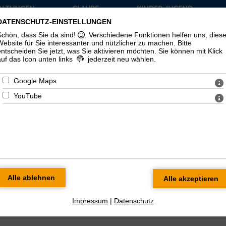
ALTUNGEN
GLAUBE
KINDER, JUGEND
TUELLES
UND LEBEN
UND FAMILIE
DATENSCHUTZ-EINSTELLUNGEN
›
›
›
Schön, dass Sie da sind!
. Verschiedene Funktionen helfen uns, dies
Website für Sie interessanter und nützlicher zu machen.
Bitte
entscheiden Sie jetzt, was Sie aktivieren möchten. Sie können mit Klick
auf das Icon unten links
jederzeit neu wählen.
Google Maps
YouTube
SYNODE
Impressum
|
Datenschutz