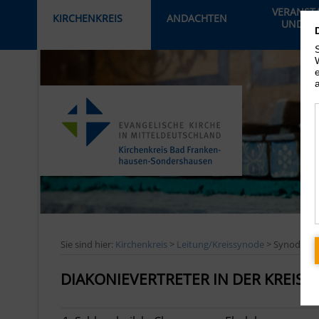
VERANST
KIRCHENKREIS
ANDACHTEN
UND AK
›
Sie sind hier:
Kirchenkreis
>
Leitung/Kreissynode
> Synodale
DIAKONIEVERTRETER IN DER KREIS