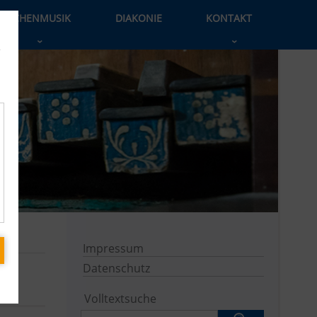
KIRCHENMUSIK
DIAKONIE
KONTAKT
›
›
e
Impressum
Datenschutz
Volltextsuche