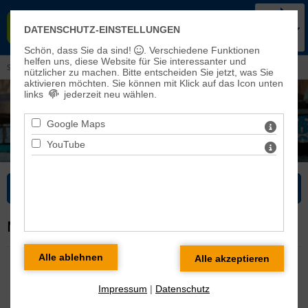
KIRCHENKREIS BAD FRANKEN-
DATENSCHUTZ-EINSTELLUNGEN
HAUSEN-SONDERSHAUSEN
Schön, dass Sie da sind!
. Verschiedene Funktionen
helfen uns, diese Website für Sie interessanter und
Sie sind hier:
Kirchenkreis
>
Leitung/Kreissynode
> Kreissynodenausschüsse
nützlicher zu machen.
Bitte entscheiden Sie jetzt, was Sie
aktivieren möchten. Sie können mit Klick auf das Icon unten
links
jederzeit neu wählen.
Google Maps
YouTube
Bitte wählen Sie...
MITGLIEDER DES FINANZAUSSCHUSSES
Vorsitzender: Burhenne, Alfons
stellvertretender Vorsitzender: Kreyer, Joachim
Impressum
|
Datenschutz
Beck, Judith