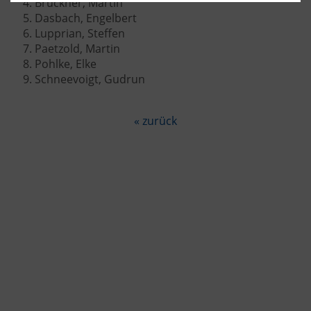
Brückner, Martin
Dasbach, Engelbert
Lupprian, Steffen
Paetzold, Martin
Pohlke, Elke
Schneevoigt, Gudrun
« zurück