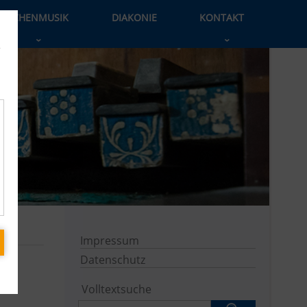
KIRCHENMUSIK
DIAKONIE
KONTAKT
›
›
e
Impressum
Datenschutz
Volltextsuche