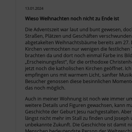
13.01.2024
Wieso Weihnachten noch nicht zu Ende ist
Die Adventszeit war laut und bunt gewesen, doc
Straßen, Plätzen und Geschäften verschwunden. 
abgetakelten Weihnachtsbäume bereits am 27. 
Kirchen vermochten nur wenigen die festlichen 
brachten da und dort noch einmal Farbe ins Bild. 
„Erscheinungsfest“, für die orthodoxe Christenh
jetzt noch die katholischen Kirchen geöffnet. Ic
empfingen uns mit warmem Licht, sanfter Musik 
Besucher genossen diese besinnlichen Momente. 
das noch möglich.
Auch in meiner Wohnung ist noch wie immer um 
weitere Details und Figuren gewachsen, kann m
Geschichte der Geburt Jesu nachgestalten. Aber
längst nicht mehr im Stall zu finden und Joseph
unbekannte Zukunft. Die Geschichte ist damit ni
Menschen bedeutendste Person der Weltgeschic