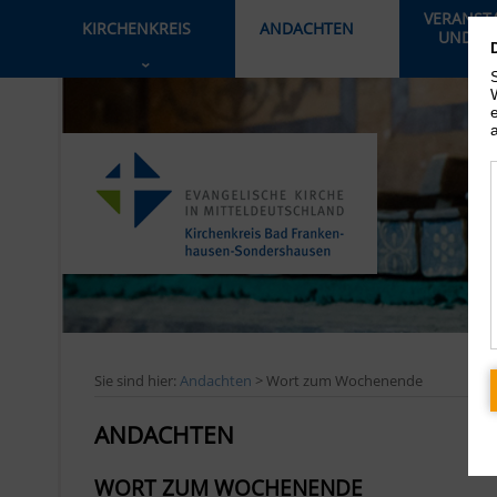
VERANST
KIRCHENKREIS
ANDACHTEN
UND AK
›
Sie sind hier:
Andachten
> Wort zum Wochenende
ANDACHTEN
WORT ZUM WOCHENENDE