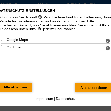
ALTUNGEN
GLAUBE
KINDER, JUGEND
TUELLES
UND LEBEN
UND FAMILIE
DATENSCHUTZ-EINSTELLUNGEN
›
›
›
Schön, dass Sie da sind!
. Verschiedene Funktionen helfen uns, dies
Website für Sie interessanter und nützlicher zu machen.
Bitte
entscheiden Sie jetzt, was Sie aktivieren möchten. Sie können mit Klick
auf das Icon unten links
jederzeit neu wählen.
Google Maps
YouTube
Impressum
|
Datenschutz