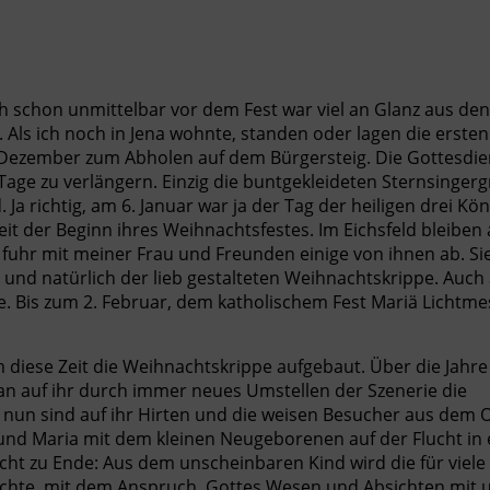
h schon unmittelbar vor dem Fest war viel an Glanz aus den
Als ich noch in Jena wohnte, standen oder lagen die ersten
Dezember zum Abholen auf dem Bürgersteig. Die Gottesdie
Tage zu verlängern. Einzig die buntgekleideten Sternsinger
Ja richtig, am 6. Januar war ja der Tag der heiligen drei Kön
eit der Beginn ihres Weihnachtsfestes. Im Eichsfeld bleiben
h fuhr mit meiner Frau und Freunden einige von ihnen ab. Si
und natürlich der lieb gestalteten Weihnachtskrippe. Auch
Bis zum 2. Februar, dem katholischem Fest Mariä Lichtmes
diese Zeit die Weihnachtskrippe aufgebaut. Über die Jahr
an auf ihr durch immer neues Umstellen der Szenerie die
 nun sind auf ihr Hirten und die weisen Besucher aus dem 
 und Maria mit dem kleinen Neugeborenen auf der Flucht in 
cht zu Ende: Aus dem unscheinbaren Kind wird die für viele
hte, mit dem Anspruch, Gottes Wesen und Absichten mit 